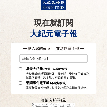
現在就訂閱
大紀元電子報
— 輸入您的email，並選擇電子報 —
早安大紀元
(每週一至週六發送)
大紀元編輯精選國際及中國新聞、受歡迎的健康及
歷史內容等，於早晨寄到您的電子信箱。
新聞事件電子報
(不定期發送)
重要新聞事件整理，幫助您梳理及掌握事件脈絡。
請輸入驗證碼: